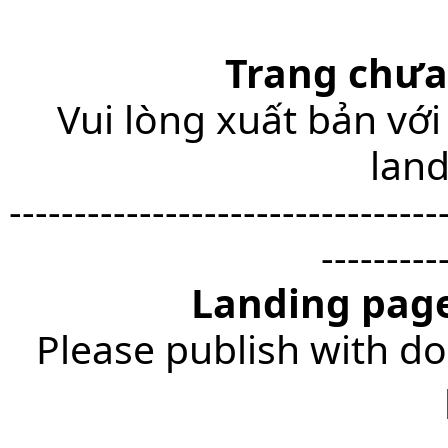
Trang chưa
Vui lòng xuất bản với
lan
---------------------------------
---------
Landing page
Please publish with do